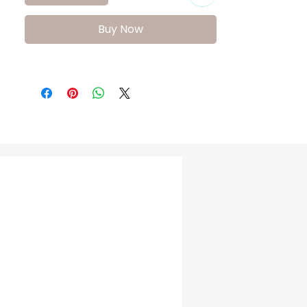
tarzıyla rahatlık sağlayarak ayak gelişimini 
destekler.

Buy Now
FreeSure 221428 Erkek Bebek Ayakkabısı, 
hafif ve konforlu yapısıyla bebeğinizin gün 
boyu rahatça hareket etmesini sağlayan 
ideal bir spor ayakkabı modelidir.