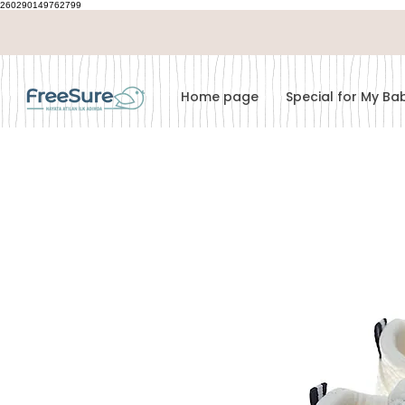
260290149762799
Home page
Special for My B