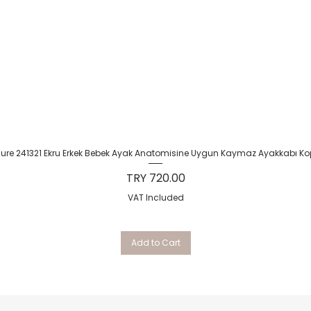
Quick View
Sure 241321 Ekru Erkek Bebek Ayak Anatomisine Uygun Kaymaz Ayakkabı Ko
Price
TRY 720.00
VAT Included
Add to Cart