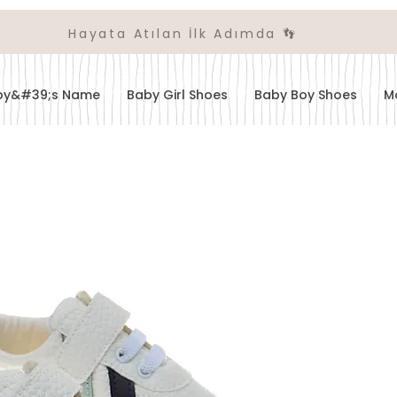
Hayata Atılan İlk Adımda 👣
aby&#39;s Name
Baby Girl Shoes
Baby Boy Shoes
M