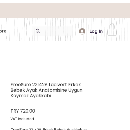
ore
Log In
FreeSure 221428 Lacivert Erkek
Bebek Ayak Anatomisine Uygun
Kaymaz Ayakkabı
Price
TRY 720.00
VAT Included