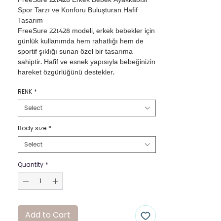
FreeSure 221428 Erkek Bebek Ayakkabısı

Spor Tarzı ve Konforu Buluşturan Hafif 
Tasarım

FreeSure 221428 modeli, erkek bebekler için 
günlük kullanımda hem rahatlığı hem de 
sportif şıklığı sunan özel bir tasarıma 
sahiptir. Hafif ve esnek yapısıyla bebeğinizin 
hareket özgürlüğünü destekler.

•Poliüretan Deri Dış Yüzey: Dayanıklı ve 
RENK
*
kolay temizlenebilir malzemesi ile uzun 
ömürlü kullanım sağlar.

Select
•Pamuklu İç Astar: Nefes alabilir pamuklu 
astarı, bebeğinizin hassas cildi için yumuşak 
Body size
*
ve konforlu bir yapı sunar.

Select
•Cırt Cırtlı Atkı: Kolayca giydirilip 
çıkarılabilen cırt cırtlı tasarımı ile pratik 
Quantity
*
kullanım imkanı sunar.

•Kaymaz ve Esnek Taban: Bebeğinizin 
güvenli adımlar atmasını sağlayan 
kaydırmaz ve esnek yapıda bir taban 
tasarımına sahiptir.

Add to Cart
•Bebek Ayak Anatomisine Uygun: Spor 