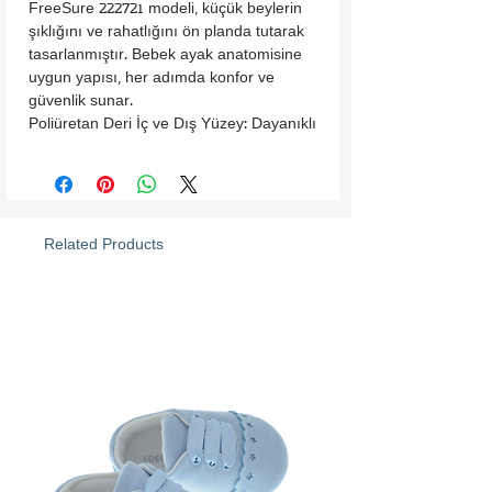
FreeSure 222721 modeli, küçük beylerin 
şıklığını ve rahatlığını ön planda tutarak 
tasarlanmıştır. Bebek ayak anatomisine 
uygun yapısı, her adımda konfor ve 
güvenlik sunar.

Poliüretan Deri İç ve Dış Yüzey: Dayanıklı 
ve kolay temizlenebilir malzeme, 
bebeğinizin hassas cildine uygundur.

Ayağı Saran Tasarım: Ergonomik yapısı, 
ayakkabının ayağa tam oturmasını ve 
kolayca giydirilmesini sağlar.

Related Products
Kaymaz Taban: Güvenli hareket için özel 
olarak tasarlanmıştır.

Şık ve Modern Görünüm: Babaların 
kullandığı ayakkabı tarzını yansıtan bu 
model, küçük beylerin stilini tamamlar.

FreeSure 222721 Erkek Bebek 
Ayakkabısı, hem günlük hem de özel 
anlar için ideal bir tercih sunarak 
güvenlik, konfor ve zarafeti bir araya 
getirir.