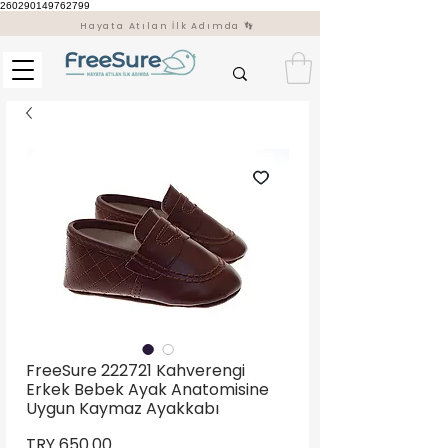
260290149762799
Hayata Atılan İlk Adımda 👣
FreeSure 222721 Kahverengi
Erkek Bebek Ayak Anatomisine
Uygun Kaymaz Ayakkabı
Price
TRY 650.00