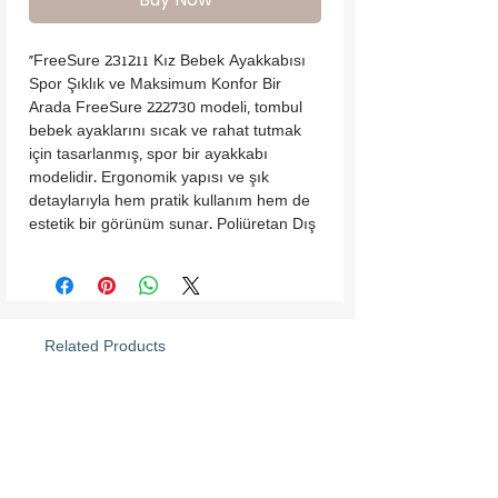
"FreeSure 231211 Kız Bebek Ayakkabısı
Spor Şıklık ve Maksimum Konfor Bir
Arada FreeSure 222730 modeli, tombul
bebek ayaklarını sıcak ve rahat tutmak
için tasarlanmış, spor bir ayakkabı
modelidir. Ergonomik yapısı ve şık
detaylarıyla hem pratik kullanım hem de
estetik bir görünüm sunar. Poliüretan Dış
Yüzey: Dayanıklı ve kolay temizlenebilir
malzeme, dış mekan kullanımı için
idealdir. %100 Pamuklu İç Astar: Nefes
alabilir ve yumuşak pamuklu astar,
hassas bebek cildi için maksimum konfor
Related Products
sağlar. Geniş Kalıp: Tombul bebek
ayaklarını sıkmadan saran geniş kalıp,
ekstra rahatlık sunar. Pratik Kullanım:
Arkadaki çekçeği, lastikli ve cırt cırtlı
atkısı sayesinde kolayca giydirilip çıkarılır.
Kaymaz Kauçuk Taban: Güvenliği artıran