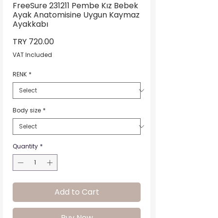
FreeSure 231211 Pembe Kız Bebek
Ayak Anatomisine Uygun Kaymaz
Ayakkabı
Price
TRY 720.00
VAT Included
RENK
*
Body size
*
Quantity
*
Add to Cart
Buy Now