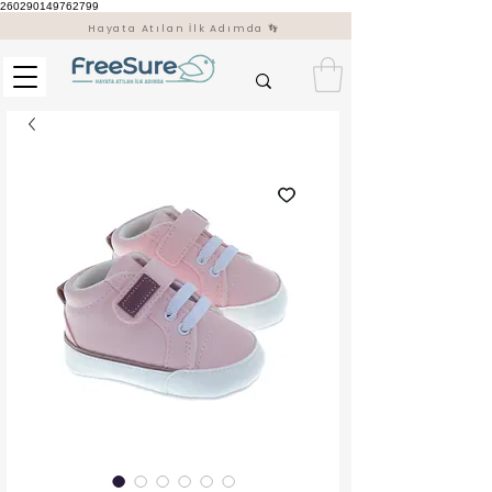
260290149762799
Hayata Atılan İlk Adımda 👣