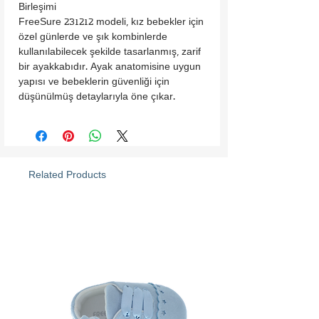
Birleşimi

FreeSure 231212 modeli, kız bebekler için 
özel günlerde ve şık kombinlerde 
kullanılabilecek şekilde tasarlanmış, zarif 
bir ayakkabıdır. Ayak anatomisine uygun 
yapısı ve bebeklerin güvenliği için 
düşünülmüş detaylarıyla öne çıkar.

İçi ve Dışı Deri Tasarım: Yüksek kaliteli 
deri malzeme, ayakkabıya dayanıklılık ve 
şıklık katarken bebeğinizin ayaklarında 
konfor sağlar.

Cırt Cırtlı Kolay Kullanım: Bağcıksız ve 
Related Products
cırt cırtlı atkı, pratik bir giydirme imkânı 
sunar ve bebeğinizin ayağında tam 
oturmasını sağlar.

Güvenli Toka Detayı: Nikel içermeyen, 
sivri metal parça bulundurmayan toka 
görünümlü tasarım, hem güvenli hem de 
estetik bir dokunuş sunar.

Papatya Aksesuarı: Ayakkabının ön 
kısmındaki papatya detayı, modeli daha 