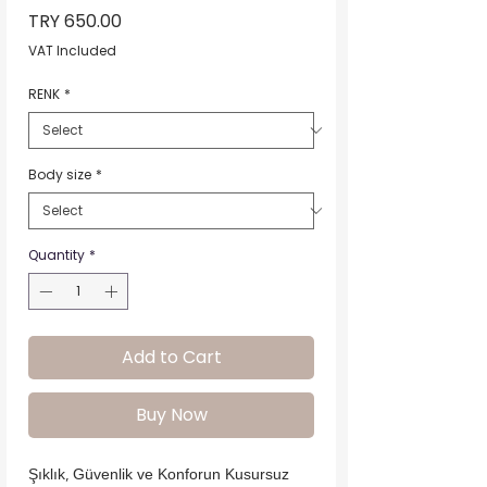
Price
TRY 650.00
VAT Included
RENK
*
Body size
*
Quantity
*
Add to Cart
Buy Now
Şıklık, Güvenlik ve Konforun Kusursuz 