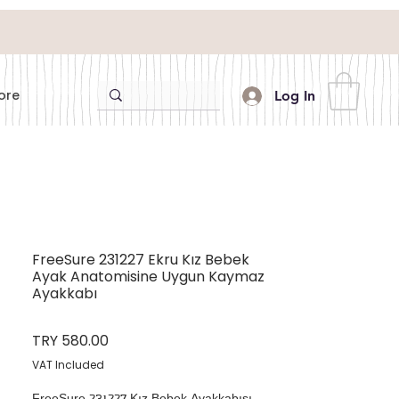
ore
Log In
FreeSure 231227 Ekru Kız Bebek
Ayak Anatomisine Uygun Kaymaz
Ayakkabı
Price
TRY 580.00
VAT Included