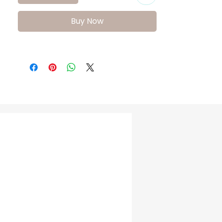
katan bir görsellik sunar.

•Kaymaz Taban: Yeni doğan bebeklerin 
Buy Now
emekleme ve ilk adımlarında güvenli bir 
zemin sağlar.

FreeSure 231227 Kız Bebek Ayakkabısı, 
hem özel günler hem de günlük kullanım 
için ideal bir seçimdir. Melek kanadı 
detaylarıyla büyüleyici bir görünüme sahip 
olan bu model, bebeğinizin zarafetini 
tamamlar.