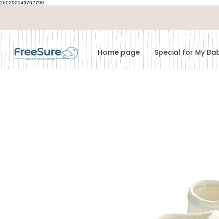
260290149762799
Home page
Special for My B