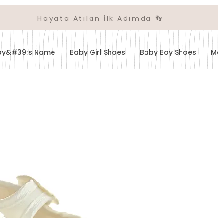
Hayata Atılan İlk Adımda 👣
aby&#39;s Name
Baby Girl Shoes
Baby Boy Shoes
M