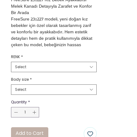
FreeSure 231227 Kız Bebek Ayakkabısı

Melek Kanadı Detayıyla Zarafet ve Konfor 
Bir Arada

FreeSure 231227 modeli, yeni doğan kız 
bebekler için özel olarak tasarlanmış zarif 
ve konforlu bir ayakkabıdır. Hem estetik 
detayları hem de pratik kullanımıyla dikkat 
çeken bu model, bebeğinizin hassas 
ayaklarını güvenle sarar.

RENK
*
•Saten Dış Yüzey: Yumuşak ve parlak saten 
kumaştan üretilen dış yüzeyi, ayakkabıya 
Select
şık bir görünüm kazandırır.

•Pamuklu Penye Astar: İç astarında 
Body size
*
kullanılan pamuklu penye kumaş, 
Select
bebeğinizin hassas cildine uyum sağlar ve 
rahatlık sunar.

Quantity
*
•Cırt Cırtlı Atkı: Kolay giydirilip çıkarılabilen 
cırt cırtlı tasarım, ayakkabının bebeğin 
ayağını güvenli bir şekilde sarmasını sağlar.

•Melek Kanadı Nakışı: Yan tarafında 
bulunan büyük melek kanadı tasarımı, pullu 
Add to Cart
nakış detayıyla göze çarpan ve zarafet 