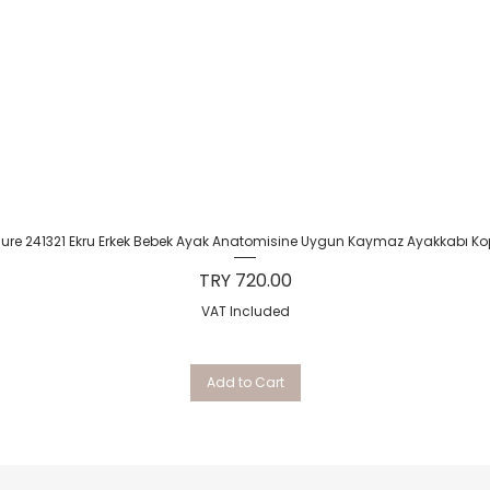
Quick View
Sure 241321 Ekru Erkek Bebek Ayak Anatomisine Uygun Kaymaz Ayakkabı Ko
Price
TRY 720.00
VAT Included
Add to Cart