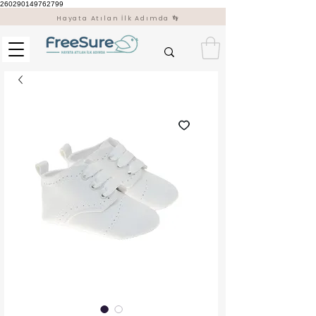
260290149762799
Hayata Atılan İlk Adımda 👣