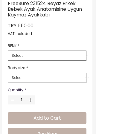
FreeSure 231524 Beyaz Erkek
Bebek Ayak Anatomisine Uygun
Kaymaz Ayakkabı
Price
TRY 650.00
VAT Included
RENK
*
Body size
*
Quantity
*
Add to Cart
Buy Now