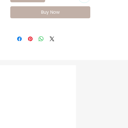
sıkmadan rahatça kavrar ve doğal gelişimini 
destekler.

Buy Now
FreeSure 231525 Erkek Bebek Ayakkabısı, 
özgün dokuma detayları ve rahat yapısıyla 
bebeğinizin her ortamda şıklığını 
tamamlayacak özel bir modeldir.