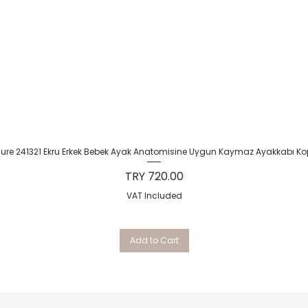
Quick View
Sure 241321 Ekru Erkek Bebek Ayak Anatomisine Uygun Kaymaz Ayakkabı Ko
Price
TRY 720.00
VAT Included
Add to Cart