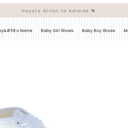
Hayata Atılan İlk Adımda 👣
aby&#39;s Name
Baby Girl Shoes
Baby Boy Shoes
M