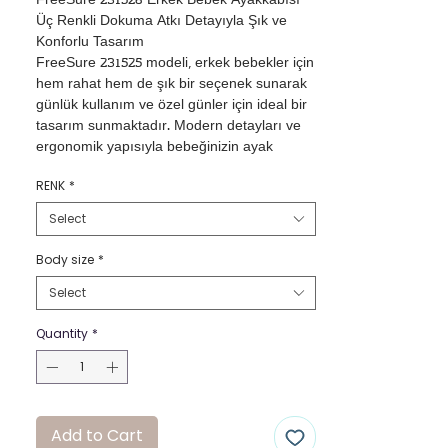
FreeSure 231526 Erkek Bebek Ayakkabısı

Üç Renkli Dokuma Atkı Detayıyla Şık ve 
Konforlu Tasarım

FreeSure 231525 modeli, erkek bebekler için 
hem rahat hem de şık bir seçenek sunarak 
günlük kullanım ve özel günler için ideal bir 
tasarım sunmaktadır. Modern detayları ve 
ergonomik yapısıyla bebeğinizin ayak 
sağlığını destekler.

RENK
*
•Poliüretan Deri İç ve Dış Yüzey: Dayanıklı, 
nefes alabilir ve kolay temizlenebilir 
Select
malzemesiyle bebeğinizin hassas cildi için 
uygundur.

Body size
*
•Üç Renkli Dokuma Atkı Detayı: Ön 
Select
kısmında yer alan üç renkli dokuma atkısı, 
modele özgün bir tarz ve şık bir görünüm 
Quantity
*
kazandırır.

•Kaymaz ve Esnek Taban: Bebeğinizin 
güvenli adımlar atmasını destekleyen 
kaydırmaz ve hafif taban yapısına sahiptir.

•Bebek Ayak Anatomisine Uygun: 
Add to Cart
Ergonomik tasarımı ile bebeğinizin ayağını 