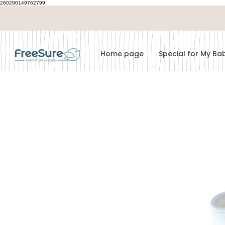
260290149762799
Home page
Special for My B