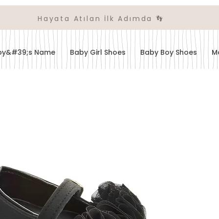
Hayata Atılan İlk Adımda 👣
aby&#39;s Name
Baby Girl Shoes
Baby Boy Shoes
M