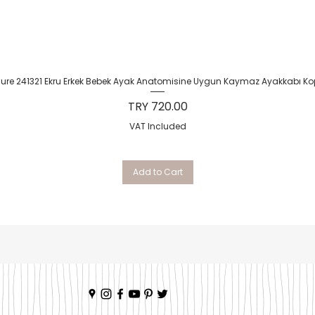
Quick View
Sure 241321 Ekru Erkek Bebek Ayak Anatomisine Uygun Kaymaz Ayakkabı Ko
Price
TRY 720.00
VAT Included
Add to Cart