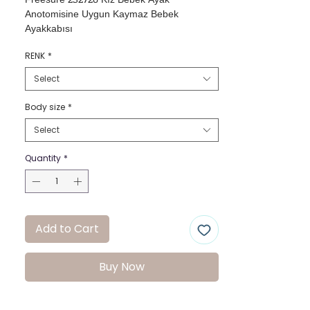
Freesure 232720 Kız Bebek Ayak 
Anotomisine Uygun Kaymaz Bebek 
Ayakkabısı
RENK
*
Select
Body size
*
Select
Quantity
*
Add to Cart
Buy Now