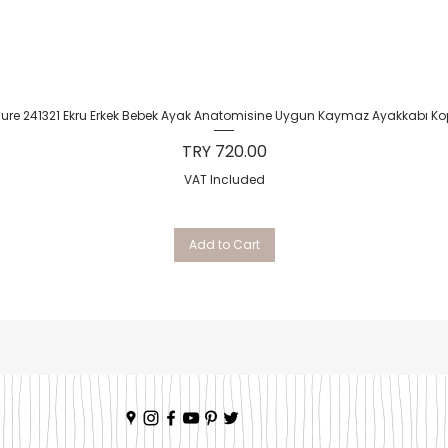
Quick View
Sure 241321 Ekru Erkek Bebek Ayak Anatomisine Uygun Kaymaz Ayakkabı Ko
Price
TRY 720.00
VAT Included
Add to Cart