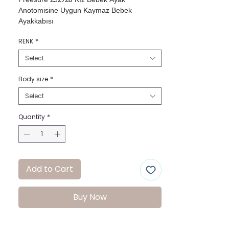
Freesure 232726 Kız Bebek Ayak 
Anotomisine Uygun Kaymaz Bebek 
Ayakkabısı
RENK
*
Select
Body size
*
Select
Quantity
*
Add to Cart
Buy Now