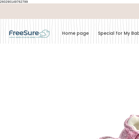
260290149762799
Home page
Special for My B