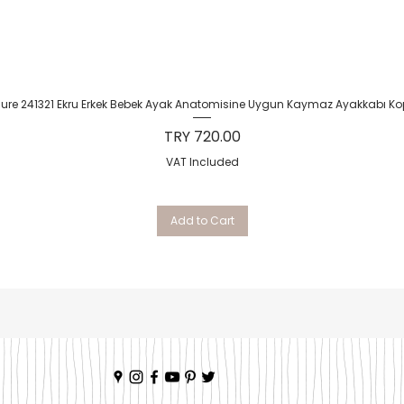
Quick View
Sure 241321 Ekru Erkek Bebek Ayak Anatomisine Uygun Kaymaz Ayakkabı Ko
Price
TRY 720.00
VAT Included
Add to Cart