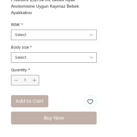
Freesure 232734 Kız Bebek Ayak 
Anotomisine Uygun Kaymaz Bebek 
Ayakkabısı
RENK
*
Select
Body size
*
Select
Quantity
*
Add to Cart
Buy Now