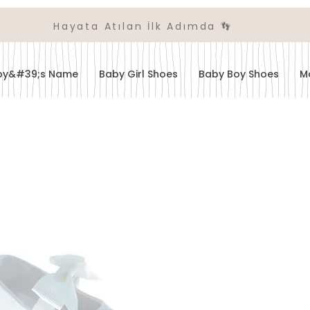
Hayata Atılan İlk Adımda 👣
aby&#39;s Name
Baby Girl Shoes
Baby Boy Shoes
M