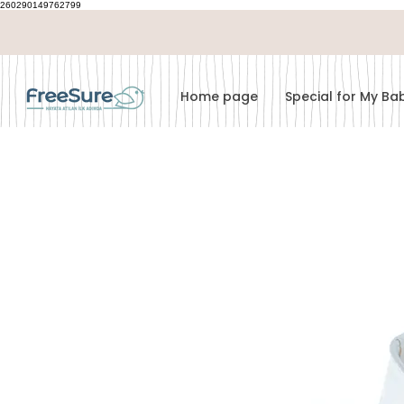
260290149762799
Home page
Special for My B