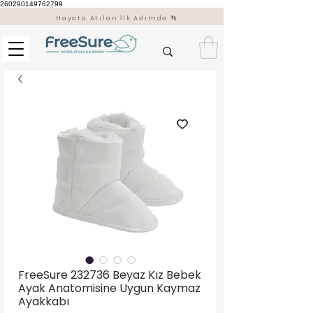
260290149762799
Hayata Atılan İlk Adımda 👣
FreeSure 232736 Beyaz Kız Bebek
Ayak Anatomisine Uygun Kaymaz
Ayakkabı