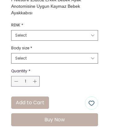
Freesure 232852 Erkek Bebek Ayak 
Anotomisine Uygun Kaymaz Bebek 
Ayakkabısı
RENK
*
Select
Body size
*
Select
Quantity
*
Add to Cart
Buy Now