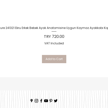
Quick View
Sure 241321 Ekru Erkek Bebek Ayak Anatomisine Uygun Kaymaz Ayakkabı Ko
Price
TRY 720.00
VAT Included
Add to Cart