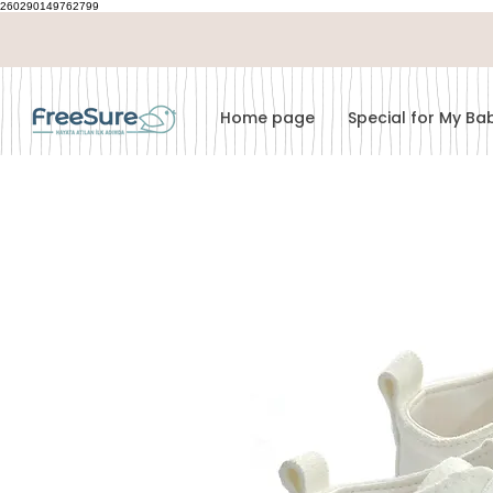
260290149762799
Home page
Special for My B