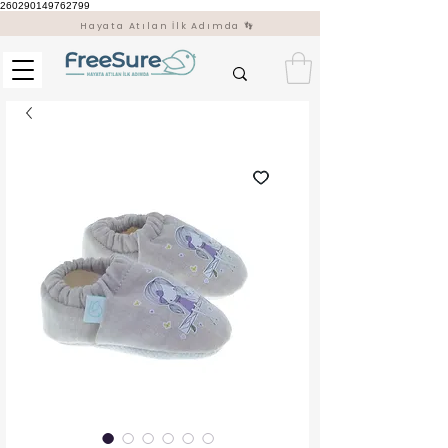
260290149762799
Hayata Atılan İlk Adımda 👣