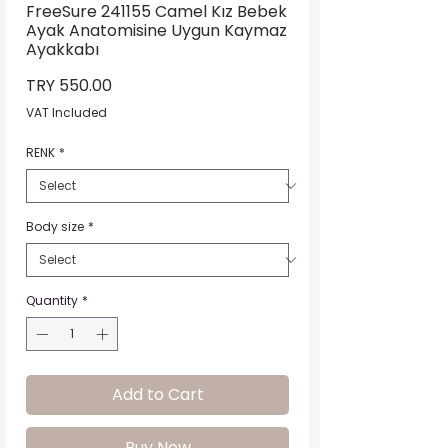
FreeSure 241155 Camel Kız Bebek
Ayak Anatomisine Uygun Kaymaz
Ayakkabı
Price
TRY 550.00
VAT Included
RENK
*
Body size
*
Quantity
*
Add to Cart
Buy Now