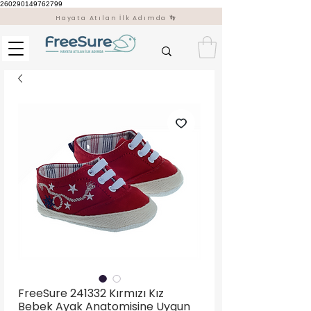
260290149762799
Hayata Atılan İlk Adımda 👣
FreeSure 241332 Kırmızı Kız
Bebek Ayak Anatomisine Uygun