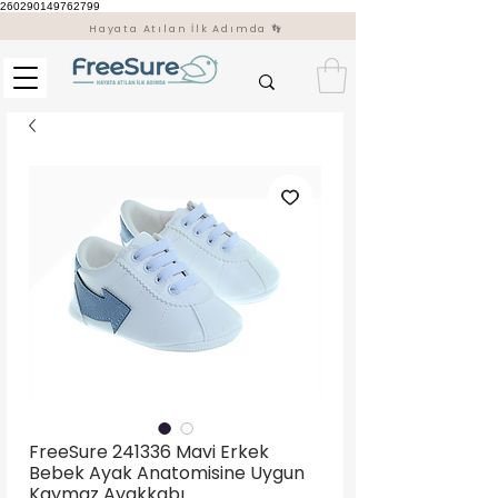
260290149762799
Hayata Atılan İlk Adımda 👣
FreeSure 241336 Mavi Erkek
Bebek Ayak Anatomisine Uygun
Kaymaz Ayakkabı