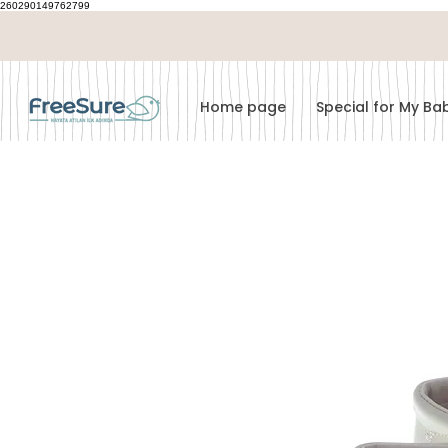
260290149762799
Home page
Special for My B