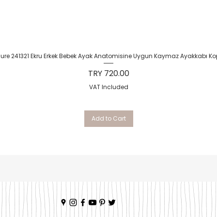
Quick View
Sure 241321 Ekru Erkek Bebek Ayak Anatomisine Uygun Kaymaz Ayakkabı Ko
Price
TRY 720.00
VAT Included
Add to Cart