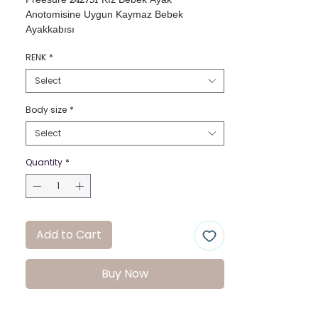
Freesure 242751 Kız Bebek Ayak 
Anotomisine Uygun Kaymaz Bebek 
Ayakkabısı
RENK
*
Select
Body size
*
Select
Quantity
*
Add to Cart
Buy Now