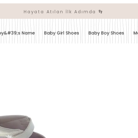
Hayata Atılan İlk Adımda 👣
aby&#39;s Name
Baby Girl Shoes
Baby Boy Shoes
M