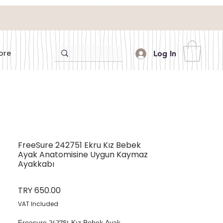
ore
Log In
FreeSure 242751 Ekru Kız Bebek
Ayak Anatomisine Uygun Kaymaz
Ayakkabı
Price
TRY 650.00
VAT Included