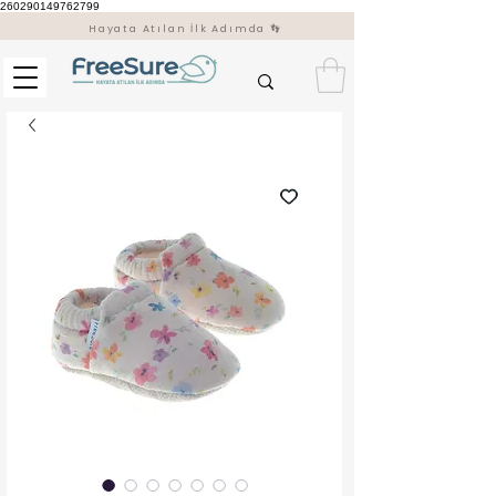
260290149762799
Hayata Atılan İlk Adımda 👣