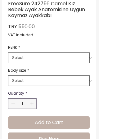
FreeSure 242756 Camel Kız
Bebek Ayak Anatomisine Uygun
Kaymaz Ayakkabı
Price
TRY 550.00
VAT Included
RENK
*
Body size
*
Quantity
*
Add to Cart
Buy Now