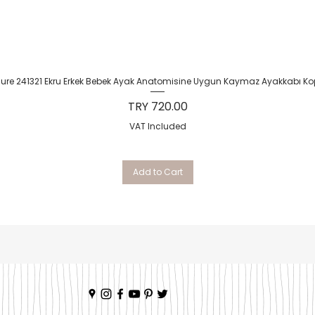
Quick View
Sure 241321 Ekru Erkek Bebek Ayak Anatomisine Uygun Kaymaz Ayakkabı Ko
Price
TRY 720.00
VAT Included
Add to Cart