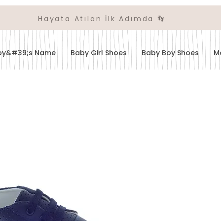
Hayata Atılan İlk Adımda 👣
aby&#39;s Name
Baby Girl Shoes
Baby Boy Shoes
M