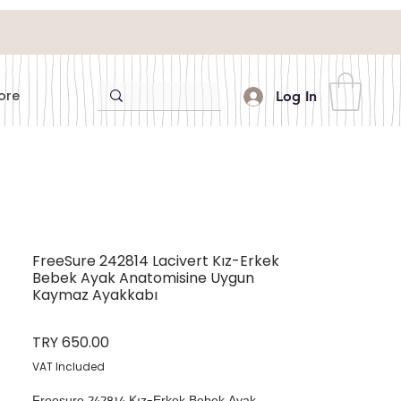
ore
Log In
FreeSure 242814 Lacivert Kız-Erkek
Bebek Ayak Anatomisine Uygun
Kaymaz Ayakkabı
Price
TRY 650.00
VAT Included