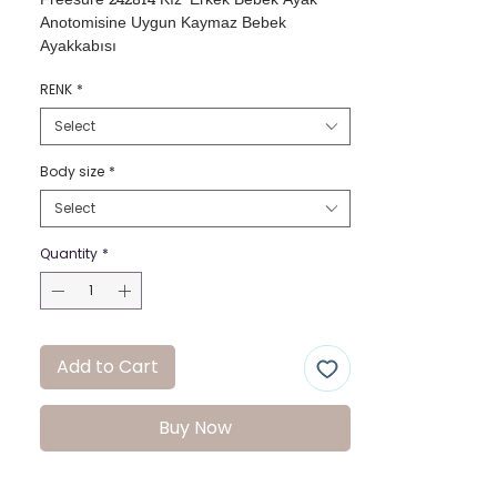
Freesure 242814 Kız-Erkek Bebek Ayak 
Anotomisine Uygun Kaymaz Bebek 
Ayakkabısı
RENK
*
Select
Body size
*
Select
Quantity
*
Add to Cart
Buy Now