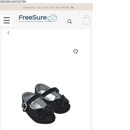
260290149762799
Hayata Atılan İlk Adımda 👣