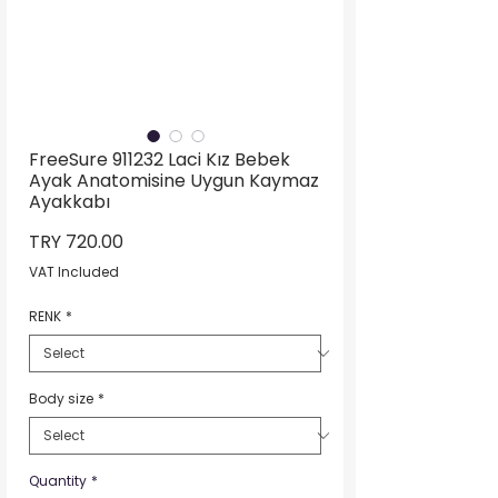
FreeSure 911232 Laci Kız Bebek
Ayak Anatomisine Uygun Kaymaz
Ayakkabı
Price
TRY 720.00
VAT Included
RENK
*
Body size
*
Quantity
*