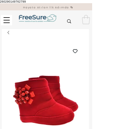
260290149762799
Hayata Atılan İlk Adımda 👣