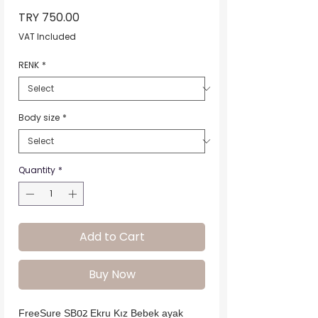
Price
TRY 750.00
VAT Included
RENK
*
Body size
*
Quantity
*
Add to Cart
Buy Now
FreeSure SB02 Ekru Kız Bebek ayak 