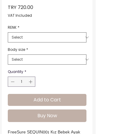
Price
TRY 720.00
VAT Included
RENK
*
Body size
*
Quantity
*
Add to Cart
Buy Now
FreeSure SEQUIN001 Kız Bebek Ayak 