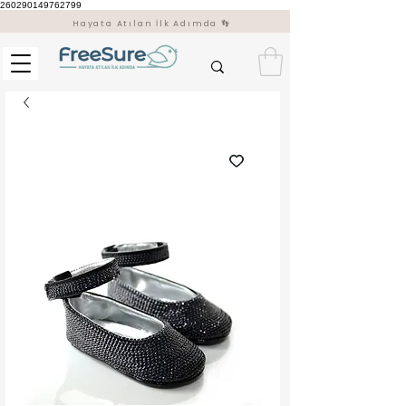
260290149762799
Hayata Atılan İlk Adımda 👣