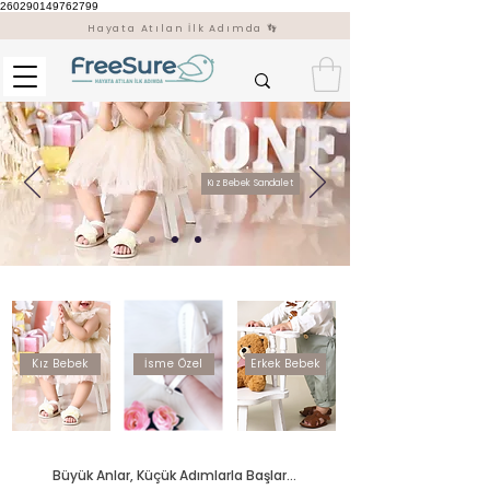
260290149762799
Hayata Atılan İlk Adımda 👣
Kız Bebek Sandalet
Kız Bebek
İsme Özel
Erkek Bebek
Büyük Anlar, Küçük Adımlarla Başlar…