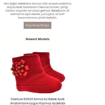
Yeni doğan bebeklerin hassas cildi ve ayak anatomisi
düşünülerek tasarlanan Freesure ürünleri; şıklığı,
konforu ve güveni bir araya getiriyor. Bebeğinizin ilk
adımlarına eşlik edecek yumuşacık ve zarif
tasarımlarımızı şimdi keşfedin.
Alışverişe Başla
Newest Models
FreeSure 912620 Kırmızı Kız Bebek Ayak
Anatomisine Uygun Kaymaz Ayakkabı